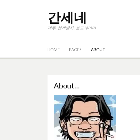
콘
텐
간세네
츠
로
제주, 웹개발자, 보드게이머
바
로
가
기
HOME
PAGES
ABOUT
About…