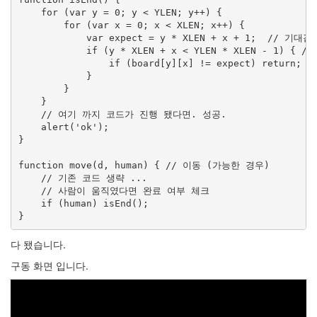
    for (var y = 0; y < YLEN; y++) {

        for (var x = 0; x < XLEN; x++) {

            var expect = y * XLEN + x + 1;  // 기대값

            if (y * XLEN + x < YLEN * XLEN - 1) { 
                if (board[y][x] != expect) return
            }

        }

    }

    // 여기 까지 코드가 진행 됐다면. 성공.

    alert('ok');

}

function move(d, human) { // 이동 (가능한 경우)

    // 기존 코드 생략 ...

    // 사람이 움직였다면 완료 여부 체크

    if (human) isEnd();

}
다 됐습니다.
구동 화면 입니다.