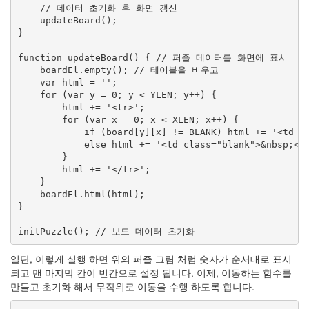
    // 데이터 초기화 후 화면 갱신

    updateBoard();

}

function updateBoard() { // 퍼즐 데이터를 화면에 표시

    boardEl.empty(); // 테이블을 비우고

    var html = '';

    for (var y = 0; y < YLEN; y++) {

        html += '<tr>';

        for (var x = 0; x < XLEN; x++) {

            if (board[y][x] != BLANK) html += '<td cl
            else html += '<td class="blank">&nbsp;</
        }

        html += '</tr>';

    }

    boardEl.html(html);

}

initPuzzle(); // 보드 데이터 초기화
일단, 이렇게 실행 하면 위의 퍼즐 그림 처럼 숫자가 순서대로 표시
되고 맨 마지막 칸이 빈칸으로 설정 됩니다. 이제, 이동하는 함수를
만들고 초기화 해서 무작위로 이동을 수행 하도록 합니다.