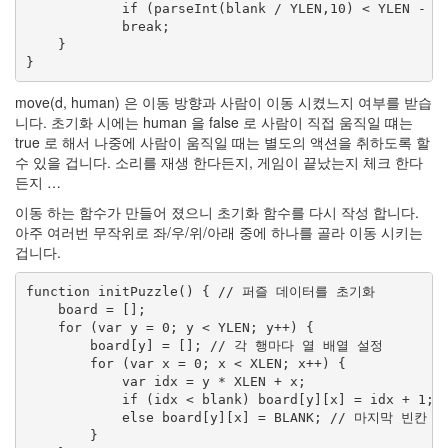
            if (parseInt(blank / YLEN,10) < YLEN - 1)
            break;

    }

}
move(d, human) 은 이동 방향과 사람이 이동 시켰느지 여부를 받습
니다. 초기화 시에는 human 을 false 로 사람이 직접 움직일 떄는
true 로 해서 나중에 사람이 움직일 때는 별도의 액션을 취하도록 할
수 있을 겁니다. 소리를 재생 한다든지, 게임이 끝났는지 체크 한다
든지 …
이동 하는 함수가 만들어 졌으니 초기화 함수를 다시 작성 합니다.
아주 여러번 무작위로 좌/우/위/아래 중에 하나를 골라 이동 시키는
겁니다.
function initPuzzle() { // 퍼즐 데이터를 초기화

    board = [];

    for (var y = 0; y < YLEN; y++) {

        board[y] = []; // 각 행마다 열 배열 설정

        for (var x = 0; x < XLEN; x++) {

            var idx = y * XLEN + x;

            if (idx < blank) board[y][x] = idx + 
            else board[y][x] = BLANK; // 마지막 빈칸 설
        }
