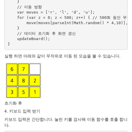
    }

    // 이동 방향

    var moves = ['r', 'l', 'd', 'u'];

    for (var z = 0; z < 500; z++) { // 500회 동안 무
        move(moves[parseInt(Math.random() * 4,10)], f
    }

    // 데이터 초기화 후 화면 갱신

    updateBoard();

}
실행 하면 아래와 같이 무작위로 이동 된 모습을 볼 수 있습니다.
초기화 후
4. 키보드 입력 받기
키보드 입력은 간단합니다. 눌린 키를 검사해 이동 함수를 호출 합니
다.