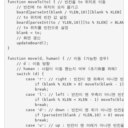
function moveTo(to) { // 빈칸을 to 위치로 이동

    // 빈칸에 to 위치의 숫자 옮기고

    board[parseInt(blank / YLEN,10)][blank % XLEN] = 
    // to 위치에 빈칸 값 설정

    board[parseInt(to / YLEN,10)][to % XLEN] = BLANK;
    // to 위치를 빈칸으로 설정

    blank = to;

    // 화면 갱신

    updateBoard();

}

function move(d, human) { // 이동 (가능한 경우)

    // d : 이동 방향 

    // human : 사람이 이동 했는지 여부 (초기화를 위해)

    switch (d) {

        case 'r': // right : 빈칸이 맨 좌측이 아니면 빈
            if (blank % XLEN > 0) moveTo(blank - 1);

            break;

        case 'l': // left : 빈칸이 맨 우측이 아니면 빈
            if (blank % XLEN < XLEN - 1) moveTo(blank
            break;

        case 'd': // down : 빈칸이 멘 위가 아니면 빈칸을
            if (parseInt(blank / YLEN,10) > 0) moveTo
            break;

        case 'u': // up : 빈칸이 맨 아래가 아니면 빈칸을