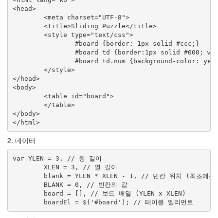
<head>

	<meta charset="UTF-8">

	<title>Sliding Puzzle</title>

	<style type="text/css">

		#board {border: 1px solid #ccc;}

		#board td {border:1px solid #000; width:25px; height:25px; padding:5px; text-align: center; }

		#board td.num {background-color: yellow; }

	</style>

</head>

<body>

	<table id="board">

	</table>

</body>

</html>
2. 데이터
var YLEN = 3, // 행 길이

        XLEN = 3, // 열 길이

        blank = YLEN * XLEN - 1, // 빈칸 위치 (최초
        BLANK = 0, // 빈칸의 값

        board = [], // 보드 배열 (YLEN x XLEN)

        boardEl = $('#board'); // 테이블 엘리먼트