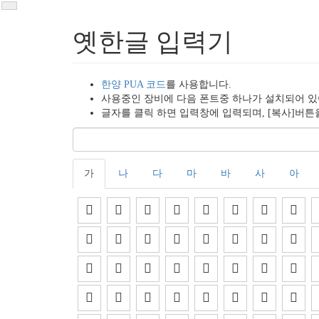
옛한글 입력기
한양 PUA 코드
를 사용합니다.
사용중인 장비에 다음 폰트중 하나가 설치되어 있
글자를 클릭 하면 입력창에 입력되며, [복사]버튼
가
나
다
마
바
사
아































