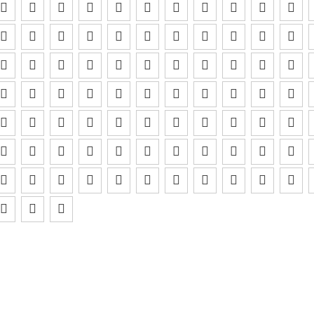















































































