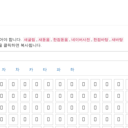
어야 합니다.
새굴림
,
새돋움
,
한컴돋움
,
네이버사전
,
한컴바탕
,
새바탕
을 클릭하면 복사됩니다.
자
차
카
타
파
하











































