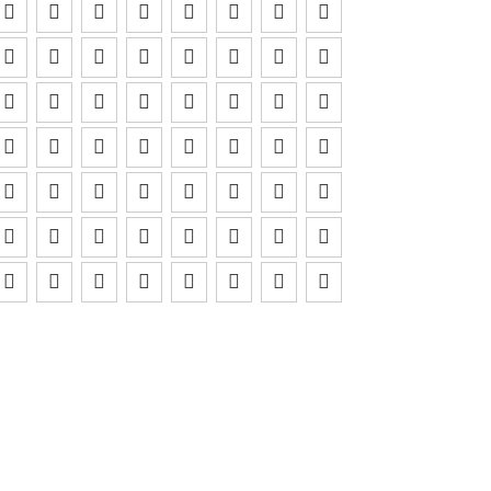























































