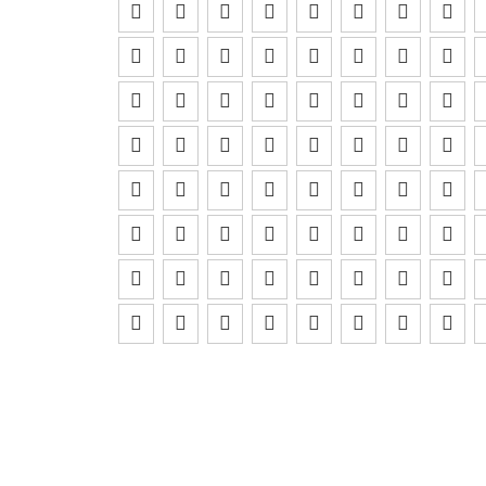































































